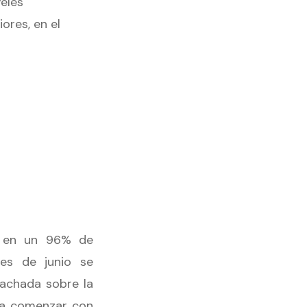
veles
ores, en el
a en un 96% de
es de junio se
fachada sobre la
ra comenzar con