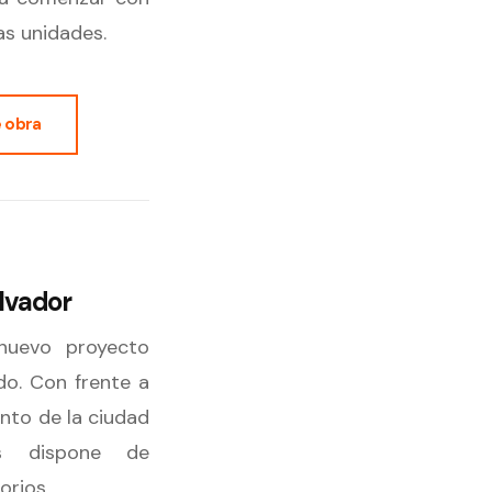
as unidades.
 obra
alvador
nuevo proyecto
o. Con frente a
unto de la ciudad
as dispone de
orios.