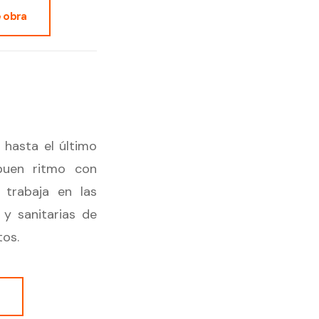
 obra
a hasta el último
buen ritmo con
e trabaja en las
 y sanitarias de
tos.